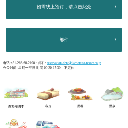
如需线上预订，请点击此处
邮件
电话:+81-266-68-2100・邮件:
reservation-dept@ikenotaira-resort.co.jp
办公时间: 星期一至日 时间 09:20-17:30 不定休
客房
用餐
温泉
白桦湖四季