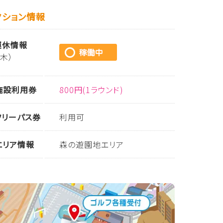
クション情報
運休情報
（木）
施設利用券
800円(1ラウンド)
フリーパス券
利用可
エリア情報
森の遊園地エリア