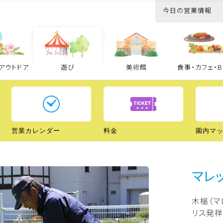
今日の営業情報
アウトドア
遊び
美術館
食事・カフェ・B
遊び TOP
営業カレンダー
料金
園内マ
マレ
ク
どうぶつ王国
木槌（マ
リス発祥