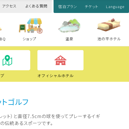
アクセス
よくある質問
宿泊プラン
チケット
Language
BQ
ショップ
温泉
池の平ホテル
ップ
オフィシャルホテル
ットゴルフ
スノーパーク
レット）と直径7.5cmの球を使ってプレーするイギ
の伝統あるスポーツです。