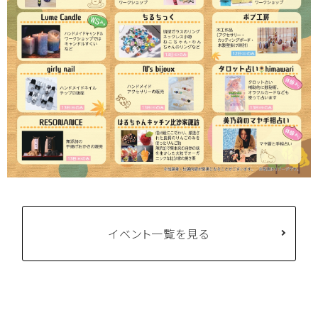
アクセス
よくある質問
お問い合わせ
メディアポリシー
プライバシーポリシー
グループサイトのご紹介
池の平ホテル＆リゾーツにつ
いて
宿泊約款
免責事項
イベント一覧を見る
English
繁体中文
簡体中文