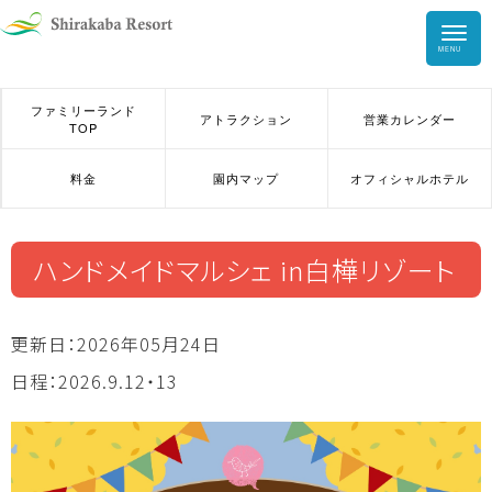
HOME
ファミリーランド
アトラクション
営業カレンダー
TOP
ガーデン・
料金
園内マップ
オフィシャルホテル
美術館
アウトドア
ファミリーランド
ハンドメイドマルシェ in白樺リゾート
インドアパーク
遊び
どうぶつ王国
スノーパーク
更新日：2026年05月24日
日程：2026.9.12・13
食事・カフェ・BBQ
ショップ