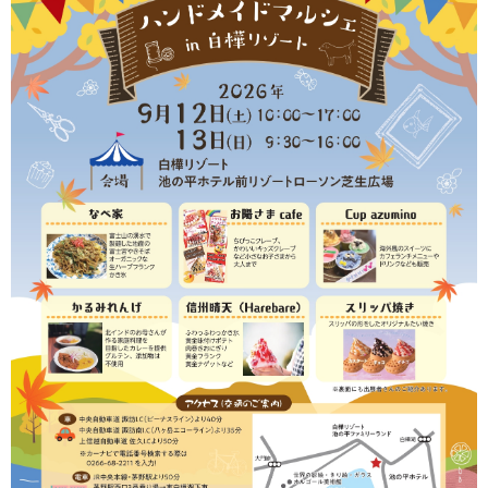
温泉
全体マップ
今日の営業情報
お得なチケット
ご宿泊のお客様
池の平ホテル HOME
お食事
温泉
ショップ
客室
新本館
東館
アネックス館