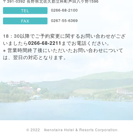
温泉
全体マップ
〒391-0392 長野県北佐久郡立科町芦田八ケ野1596
0266-68-2100
TEL
0267-55-6369
FAX
今日の営業情報
お得なチケット
18：30以降でご予約変更に関するお問い合わせがござ
いましたら
0266-68-2211
までお電話ください。
※ 営業時間終了後にいただいたお問い合わせについて
は、翌日の対応となります。
ご宿泊のお客様
池の平ホテル HOME
お食事
温泉
ショップ
客室
新本館
東館
アネックス館
© 2022 Ikenotaira Hotel & Resorts Corporation.