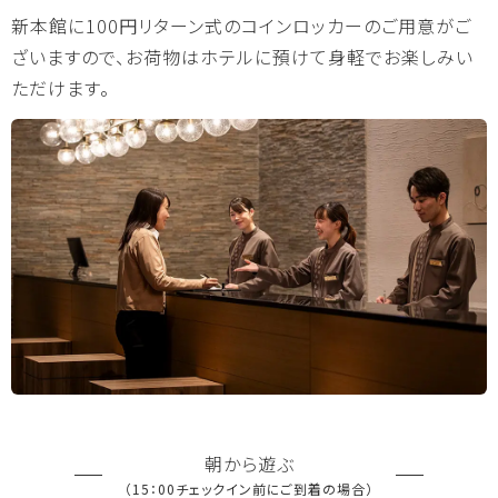
温泉
全体マップ
新本館に100円リターン式のコインロッカーのご用意がご
ざいますので、お荷物はホテルに預けて身軽でお楽しみい
ただけます。
今日の営業情報
お得なチケット
ご宿泊のお客様
池の平ホテル HOME
お食事
温泉
ショップ
客室
新本館
東館
アネックス館
朝から遊ぶ
（15：00チェックイン前にご到着の場合）