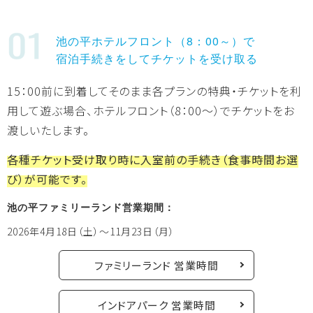
ペットok トレーラーハウス
池の平ホテルフロント（8：00～）で
宿泊手続きをしてチケットを受け取る
宿泊プラン
予約確認・変更
15：00前に到着してそのまま各プランの特典・チケットを利
用して遊ぶ場合、ホテルフロント（8：00～）でチケットをお
渡しいたします。
イベント
周辺観光
各種チケット受け取り時に入室前の手続き（食事時間お選
び）が可能です。
館内のご案内
池の平ファミリーランド営業期間：
2026年4月18日（土）～11月23日（月）
ファミリーランド 営業時間
インドアパーク 営業時間