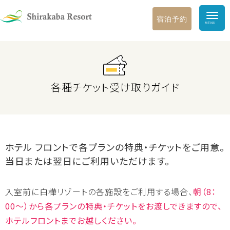
宿泊予約
HOME
ガーデン・
各種チケット受け取りガイド
美術館
アウトドア
ファミリーランド
インドアパーク
遊び
どうぶつ王国
ホテル フロントで各プランの特典・チケットをご用意。
スノーパーク
当日または翌日にご利用いただけます。
食事・カフェ・BBQ
入室前に白樺リゾートの各施設をご利用する場合、
朝（8：
ショップ
00～）から各プランの特典・チケットをお渡しできますので、
ホテルフロントまでお越しください。