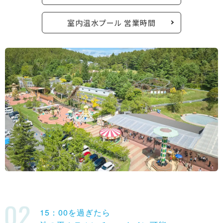
室内温水プール 営業時間
アクセス
よくある質問
お問い合わせ
メディアポリシー
プライバシーポリシー
グループサイトのご紹介
池の平ホテル＆リゾーツにつ
いて
宿泊約款
免責事項
English
繁体中文
簡体中文
15：00を過ぎたら