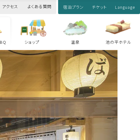
アクセス
よくある質問
宿泊プラン
チケット
Language
どうぶつ
スノーパ
王国
ーク
BQ
ショップ
温泉
池の平ホテル
スノーパーク