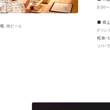
8:00～
■ 郷土
各種、地ビール
ドリンク
軽食・甘
ソバ・ラ