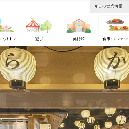
今日の営業情報
インドアパ
ーク
アウトドア
遊び
美術館
食事・カフェ・B
遊び TOP
ク
どうぶつ王国