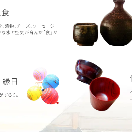
土食
、漬物、チーズ、ソーセージ
かな水と空気が育んだ「食」が
縁日
がずらり。