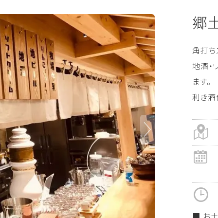
郷土
角打ち
地酒・
ます。
利き酒
■ お