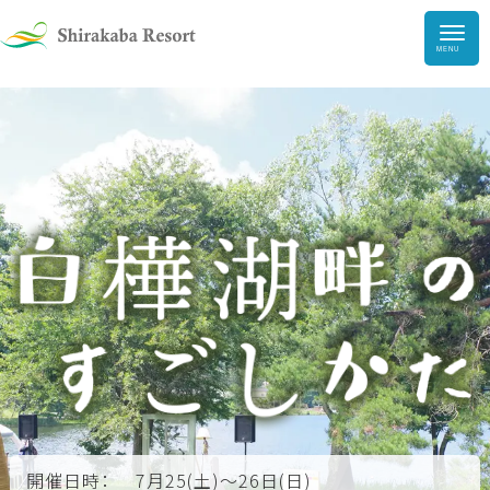
HOME
ガーデン・
美術館
アウトドア
ファミリーランド
インドアパーク
遊び
どうぶつ王国
スノーパーク
食事・カフェ・BBQ
ショップ
開催日時：
7月25(土)～26日(日)