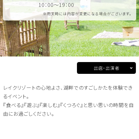
温泉
全体マップ
10：00～19：00
※雨天時には内容が変更になる場合がございます。
今日の営業情報
お得なチケット
ご宿泊のお客様
出店・出演者
池の平ホテル HOME
レイクリゾートの心地よさ、湖畔でのすごしかたを体験でき
るイベント。
お食事
温泉
ショップ
『食べる』『遊ぶ』『楽しむ』『くつろぐ』と思い思いの時間を自
由にお過ごしください。
客室
新本館
東館
アネックス館