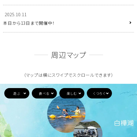
2025.10.11
アクセス
本日から13日まで開催中！
よくある質問
お問い合わせ
周辺マップ
メディアポリシー
プライバシーポリシー
（マップは横にスワイプでスクロールできます）
グループサイトのご紹介
池の平ホテル＆リゾーツにつ
いて
宿泊約款
免責事項
遊ぶ
食べる
楽しむ
くつろぐ
English
繁体中文
簡体中文